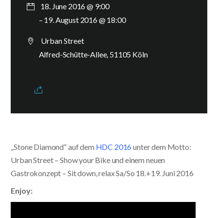
18. June 2016 @ 9:00
– 19. August 2016 @ 18:00
Urban Street
Alfred-Schütte-Allee, 51105 Köln
„Stone Diamond“ auf dem
HDC 2016
unter dem Motto:
Urban Street – Show your Bike und einem neuen
Gastrokonzept – Sit down, relax
Sa/So 18.+19. Juni 2016
Enjoy: