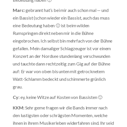
Marc:
gebrannt hat’s bei mir auch schon mal — und
ein Bassist (schon wieder ein Bassist, auch das muss
eine Bedeutung haben 🙂 ist beim wilden
Rumspringen direkt neben mir in die Bühne
eingebrochen. Ich selbst bin mehrfach von der Bühne
gefallen. Mein damaliger Schlagzeuger ist vor einem
Konzert an der Nordsee stundenlang verschwunden
und tauchte dann rechtzeitig zum Gig auf der Bühne
auf: Er war von oben bis unten mit getrocknetem
Watt-Schlamm bedeckt und schimmerte grünlich
grau.
Cy:
ey, keine Witze auf Kosten von Bassisten 🙂
KKM:
Sehr gerne fragen wir die Bands immer nach
den lustigsten oder schrägsten Momenten, welche
ihnen in ihrem Musikerleben widerfahren sind. Ihr seid