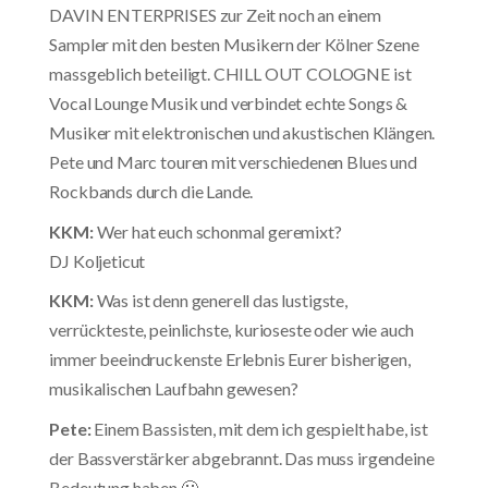
DAVIN ENTERPRISES zur Zeit noch an einem
Sampler mit den besten Musikern der Kölner Szene
massgeblich beteiligt. CHILL OUT COLOGNE ist
Vocal Lounge Musik und verbindet echte Songs &
Musiker mit elektronischen und akustischen Klängen.
Pete und Marc touren mit verschiedenen Blues und
Rockbands durch die Lande.
KKM:
Wer hat euch schonmal geremixt?
DJ Koljeticut
KKM:
Was ist denn generell das lustigste,
verrückteste, peinlichste, kurioseste oder wie auch
immer beeindruckenste Erlebnis Eurer bisherigen,
musikalischen Laufbahn gewesen?
Pete:
Einem Bassisten, mit dem ich gespielt habe, ist
der Bassverstärker abgebrannt. Das muss irgendeine
Bedeutung haben 🙂