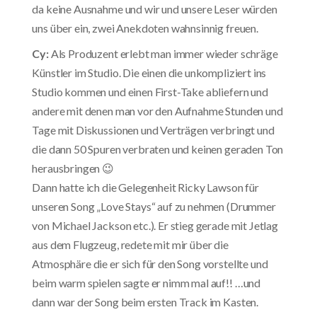
da keine Ausnahme und wir und unsere Leser würden
uns über ein, zwei Anekdoten wahnsinnig freuen.
Cy:
Als Produzent erlebt man immer wieder schräge
Künstler im Studio. Die einen die unkompliziert ins
Studio kommen und einen First-Take abliefern und
andere mit denen man vor den Aufnahme Stunden und
Tage mit Diskussionen und Verträgen verbringt und
die dann 50 Spuren verbraten und keinen geraden Ton
herausbringen 😉
Dann hatte ich die Gelegenheit Ricky Lawson für
unseren Song „Love Stays“ auf zu nehmen (Drummer
von Michael Jackson etc.). Er stieg gerade mit Jetlag
aus dem Flugzeug, redete mit mir über die
Atmosphäre die er sich für den Song vorstellte und
beim warm spielen sagte er nimm mal auf!! …und
dann war der Song beim ersten Track im Kasten.