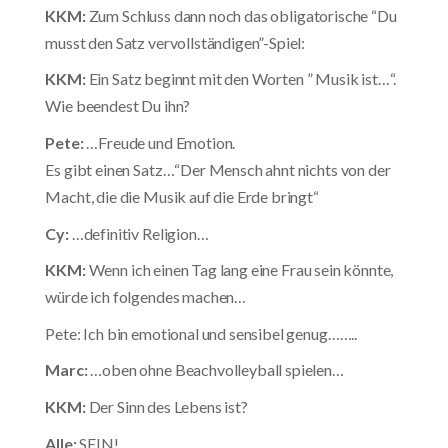
KKM:
Zum Schluss dann noch das obligatorische “Du
musst den Satz vervollständigen”-Spiel:
KKM:
Ein Satz beginnt mit den Worten ” Musik ist…“.
Wie beendest Du ihn?
Pete:
…Freude und Emotion.
Es gibt einen Satz…“Der Mensch ahnt nichts von der
Macht, die die Musik auf die Erde bringt“
Cy:
…definitiv Religion…
KKM:
Wenn ich einen Tag lang eine Frau sein könnte,
würde ich folgendes machen…
Pete: Ich bin emotional und sensibel genug……..
Marc:
…oben ohne Beachvolleyball spielen…
KKM:
Der Sinn des Lebens ist?
Alle:
SEIN!