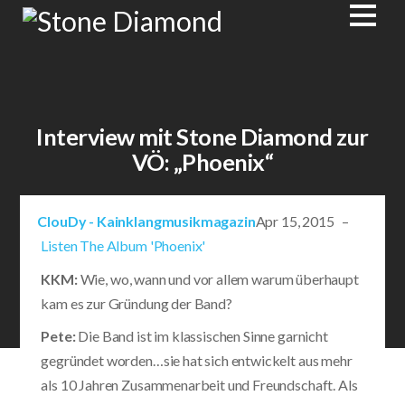
Interview mit Stone Diamond zur
VÖ: „Phoenix“
ClouDy - Kainklangmusikmagazin
Apr 15, 2015 –
Listen The Album 'Phoenix'
KKM:
Wie, wo, wann und vor allem warum überhaupt
kam es zur Gründung der Band?
Pete:
Die Band ist im klassischen Sinne garnicht
gegründet worden…sie hat sich entwickelt aus mehr
als 10 Jahren Zusammenarbeit und Freundschaft. Als