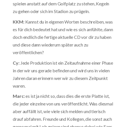
spielen anstatt auf dem Golfplatz zu stehen, Kegeln
zu gehen oder sich im Stadion zu prügeln.
KKM:
Kannst du in eigenen Worten beschreiben, was
es für dich bedeutet hat und wie es sich anfühlte, dann
doch endlich die fertige aktuelle CD vor dir zu haben
und diese dann wiederum später auch zu
veröffentlichen?
Cy:
Jede Produktion ist ein Zeitaufnahme einer Phase
in der wir uns gerade befinden und wird uns in vielen
Jahren daran erinnern wer wir zu diesem Zeitpunkt
waren.
Marc:
es ist ja nicht so, dass dies die erste Platte ist,
die jeder einzelne von uns veröffentlicht. Was diesmal
aber auffällt ist, wie viele sich melden und tierisch
drauf abfahren. Freunde und Kollegen, die sonst auch
gerne mal mit Lob geizen sind ebenso dabei wie Fans