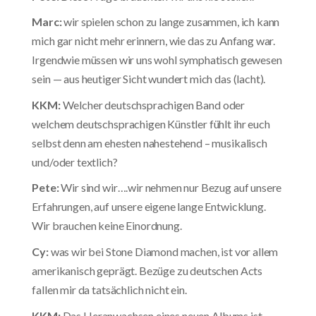
Marc:
wir spielen schon zu lange zusammen, ich kann
mich gar nicht mehr erinnern, wie das zu Anfang war.
Irgendwie müssen wir uns wohl symphatisch gewesen
sein — aus heutiger Sicht wundert mich das (lacht).
KKM:
Welcher deutschsprachigen Band oder
welchem deutschsprachigen Künstler fühlt ihr euch
selbst denn am ehesten nahestehend – musikalisch
und/oder textlich?
Pete:
Wir sind wir….wir nehmen nur Bezug auf unsere
Erfahrungen, auf unsere eigene lange Entwicklung.
Wir brauchen keine Einordnung.
Cy:
was wir bei Stone Diamond machen, ist vor allem
amerikanisch geprägt. Bezüge zu deutschen Acts
fallen mir da tatsächlich nicht ein.
KKM:
Das Heranwachsen eines neuen Albums ist