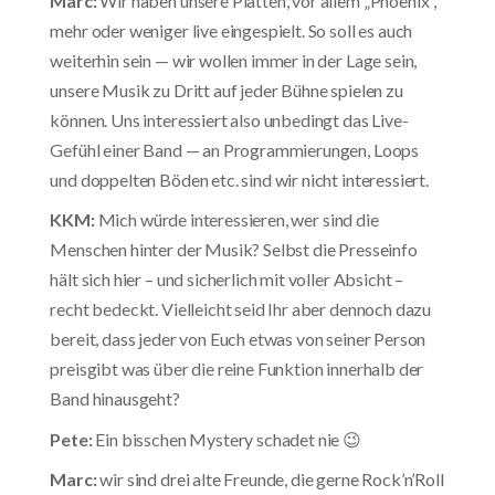
Marc:
Wir haben unsere Platten, vor allem „Phoenix“,
mehr oder weniger live eingespielt. So soll es auch
weiterhin sein — wir wollen immer in der Lage sein,
unsere Musik zu Dritt auf jeder Bühne spielen zu
können. Uns interessiert also unbedingt das Live-
Gefühl einer Band — an Programmierungen, Loops
und doppelten Böden etc. sind wir nicht interessiert.
KKM:
Mich würde interessieren, wer sind die
Menschen hinter der Musik? Selbst die Presseinfo
hält sich hier – und sicherlich mit voller Absicht –
recht bedeckt. Vielleicht seid Ihr aber dennoch dazu
bereit, dass jeder von Euch etwas von seiner Person
preisgibt was über die reine Funktion innerhalb der
Band hinausgeht?
Pete:
Ein bisschen Mystery schadet nie 😉
Marc:
wir sind drei alte Freunde, die gerne Rock’n’Roll