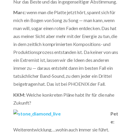
Nur das Beste und das in gegenseitiger Abstimmung.
Marc:
wenn man die Platte jetzt hört, spannt sich für
mich ein Bogen von Song zu Song — man kann, wenn
man will, sogar einen roten Faden entdecken. Das hat
aus meiner Sicht aber mehr mit der Energie zu tun, die
in dem zeitlich komprimierten Kompositions- und
Produktionsprozess entstanden ist. Da keiner von uns
ein Extremist ist, lassen wir die Ideen des anderen
immer zu — daraus entsteht dann im besten Fall ein
tatsächlicher Band-Sound, zu dem jeder ein Drittel
beigetragen hat. Das ist bei PHOENIX der Fall.
KKM:
Welche konkreten Pläne habt Ihr für die nahe
Zukunft?
Pet
e:
Weiterentwicklung….wohin auch immer sie führt.