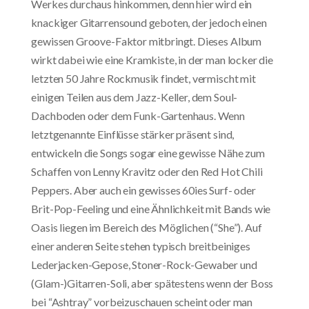
Werkes durchaus hinkommen, denn hier wird ein
knackiger Gitarrensound geboten, der jedoch einen
gewissen Groove-Faktor mitbringt. Dieses Album
wirkt dabei wie eine Kramkiste, in der man locker die
letzten 50 Jahre Rockmusik findet, vermischt mit
einigen Teilen aus dem Jazz-Keller, dem Soul-
Dachboden oder dem Funk-Gartenhaus. Wenn
letztgenannte Einflüsse stärker präsent sind,
entwickeln die Songs sogar eine gewisse Nähe zum
Schaffen von Lenny Kravitz oder den Red Hot Chili
Peppers. Aber auch ein gewisses 60ies Surf- oder
Brit-Pop-Feeling und eine Ähnlichkeit mit Bands wie
Oasis liegen im Bereich des Möglichen (“She”). Auf
einer anderen Seite stehen typisch breitbeiniges
Lederjacken-Gepose, Stoner-Rock-Gewaber und
(Glam-)Gitarren-Soli, aber spätestens wenn der Boss
bei “Ashtray” vorbeizuschauen scheint oder man