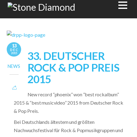
13
DEC
33. DEUTSCHER
2015
ROCK & POP PREIS
NEWS
2015
New record “phoenix” won “best rockalbum”
2015 & “best musicvideo” 2015 from Deutscher Rock
& Pop Preis.
Bei Deutschlands ältestem und größten
Nachwuchsfestival für Rock & Popmusikgruppen und