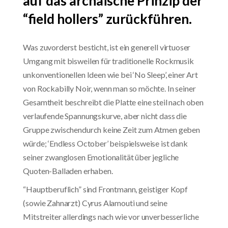
auf das archaische Prinzip der
“field hollers” zurückführen.
Was zuvorderst besticht, ist ein generell virtuoser
Umgang mit bisweilen für traditionelle Rockmusik
unkonventionellen Ideen wie bei ‘No Sleep’, einer Art
von Rockabilly Noir, wenn man so möchte. In seiner
Gesamtheit beschreibt die Platte eine steil nach oben
verlaufende Spannungskurve, aber nicht dass die
Gruppe zwischendurch keine Zeit zum Atmen geben
würde; ‘Endless October’ beispielsweise ist dank
seiner zwanglosen Emotionalität über jegliche
Quoten-Balladen erhaben.
“Hauptberuflich” sind Frontmann, geistiger Kopf
(sowie Zahnarzt) Cyrus Alamouti und seine
Mitstreiter allerdings nach wie vor unverbesserliche