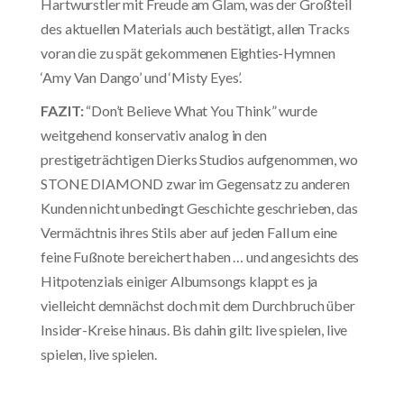
Hartwurstler mit Freude am Glam, was der Großteil
des aktuellen Materials auch bestätigt, allen Tracks
voran die zu spät gekommenen Eighties-Hymnen
‘Amy Van Dango’ und ‘Misty Eyes’.
FAZIT:
“Don’t Believe What You Think” wurde
weitgehend konservativ analog in den
prestigeträchtigen Dierks Studios aufgenommen, wo
STONE DIAMOND zwar im Gegensatz zu anderen
Kunden nicht unbedingt Geschichte geschrieben, das
Vermächtnis ihres Stils aber auf jeden Fall um eine
feine Fußnote bereichert haben … und angesichts des
Hitpotenzials einiger Albumsongs klappt es ja
vielleicht demnächst doch mit dem Durchbruch über
Insider-Kreise hinaus. Bis dahin gilt: live spielen, live
spielen, live spielen.